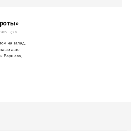
броты»
 2022
0
отом на запад,
 наше авто
ли Варшава,