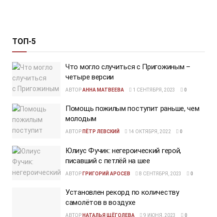
ТОП-5
Что могло случиться с Пригожиным –
четыре версии
АВТОР
АННА МАТВЕЕВА
1 СЕНТЯБРЯ, 2023
0
Помощь пожилым поступит раньше, чем
молодым
АВТОР
ПЁТР ЛЕВСКИЙ
14 ОКТЯБРЯ, 2022
0
Юлиус Фучик: негероический герой,
писавший с петлёй на шее
АВТОР
ГРИГОРИЙ АРОСЕВ
8 СЕНТЯБРЯ, 2023
0
Установлен рекорд по количеству
самолётов в воздухе
АВТОР
НАТАЛЬЯ ЩЁГОЛЕВА
9 ИЮНЯ, 2023
0