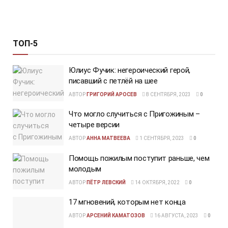
ТОП-5
Юлиус Фучик: негероический герой,
писавший с петлёй на шее
АВТОР
ГРИГОРИЙ АРОСЕВ
8 СЕНТЯБРЯ, 2023
0
Что могло случиться с Пригожиным –
четыре версии
АВТОР
АННА МАТВЕЕВА
1 СЕНТЯБРЯ, 2023
0
Помощь пожилым поступит раньше, чем
молодым
АВТОР
ПЁТР ЛЕВСКИЙ
14 ОКТЯБРЯ, 2022
0
17 мгновений, которым нет конца
АВТОР
АРСЕНИЙ КАМАТОЗОВ
16 АВГУСТА, 2023
0